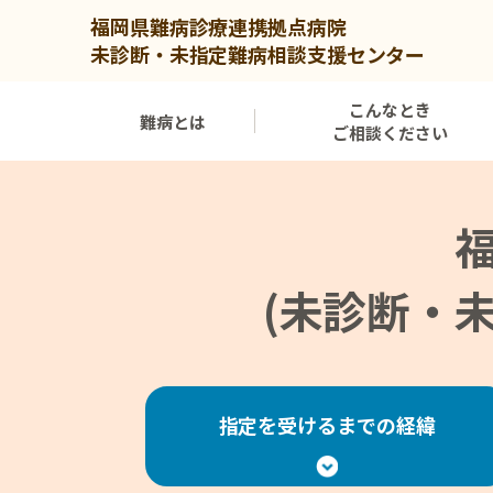
内
福岡県難病診療連携拠点病院
容
未診断・未指定難病相談支援センター
を
ス
こんなとき
難病とは
ご相談ください
キ
ッ
プ
(未診断・
指定を受けるまでの経緯